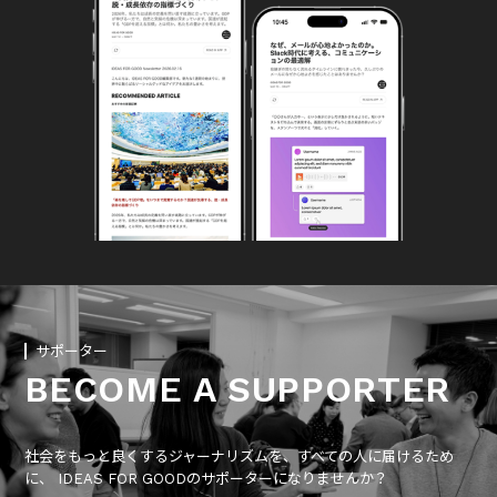
サポーター
BECOME A SUPPORTER
社会をもっと良くするジャーナリズムを、すべての人に届けるため
に、 IDEAS FOR GOODのサポーターになりませんか？