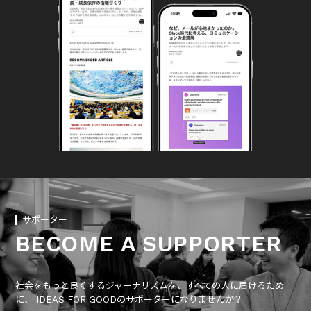
サポーター
BECOME A SUPPORTER
社会をもっと良くするジャーナリズムを、すべての人に届けるため
に、 IDEAS FOR GOODのサポーターになりませんか？