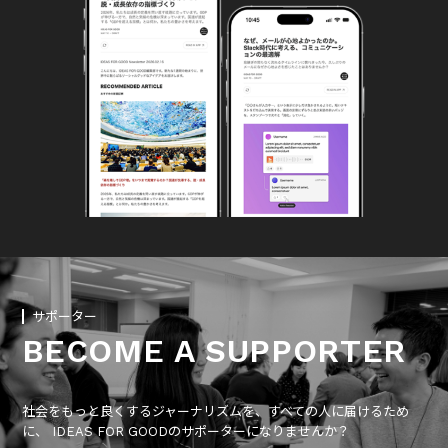
サポーター
BECOME A SUPPORTER
社会をもっと良くするジャーナリズムを、すべての人に届けるため
に、 IDEAS FOR GOODのサポーターになりませんか？