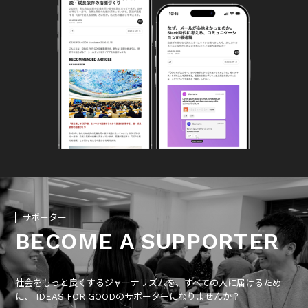
サポーター
BECOME A SUPPORTER
社会をもっと良くするジャーナリズムを、すべての人に届けるため
に、 IDEAS FOR GOODのサポーターになりませんか？