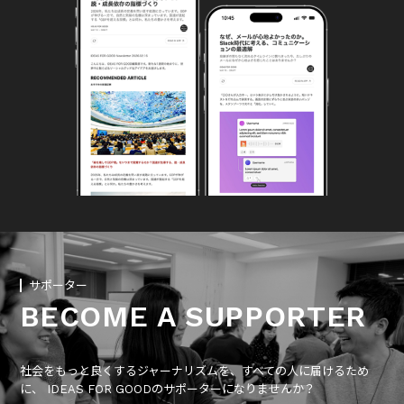
サポーター
BECOME A SUPPORTER
社会をもっと良くするジャーナリズムを、すべての人に届けるため
に、 IDEAS FOR GOODのサポーターになりませんか？