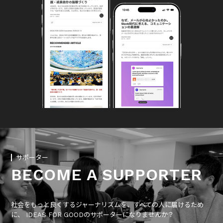
サポーター
BECOME A SUPPORTER
社会をもっと良くするジャーナリズムを、すべての人に届けるため
に、 IDEAS FOR GOODのサポーターになりませんか？