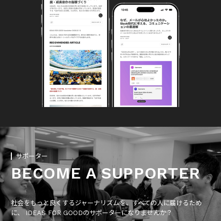
サポーター
BECOME A SUPPORTER
社会をもっと良くするジャーナリズムを、すべての人に届けるため
に、 IDEAS FOR GOODのサポーターになりませんか？