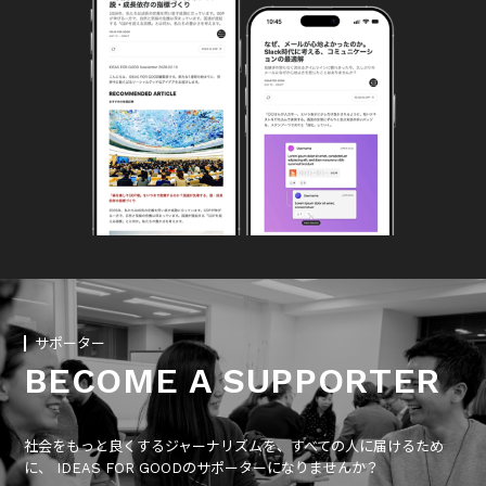
サポーター
BECOME A SUPPORTER
社会をもっと良くするジャーナリズムを、すべての人に届けるため
に、 IDEAS FOR GOODのサポーターになりませんか？