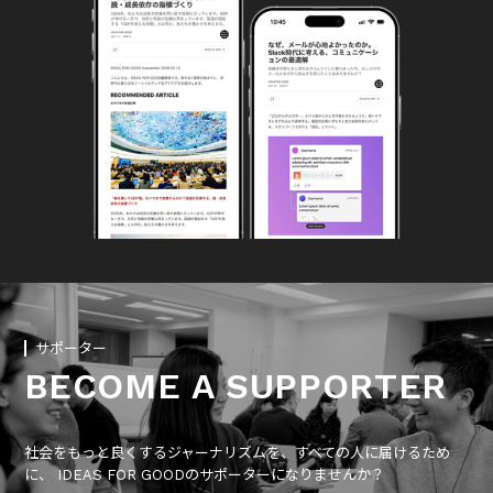
サポーター
BECOME A SUPPORTER
社会をもっと良くするジャーナリズムを、すべての人に届けるため
に、 IDEAS FOR GOODのサポーターになりませんか？