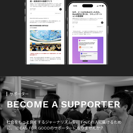
サポーター
BECOME A SUPPORTER
社会をもっと良くするジャーナリズムを、すべての人に届けるため
に、 IDEAS FOR GOODのサポーターになりませんか？