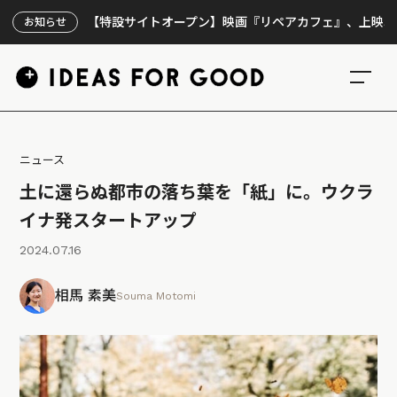
【特設サイトオープン】映画『リペアカフェ』、上映300回の
お知らせ
ニュース
土に還らぬ都市の落ち葉を「紙」に。ウクラ
イナ発スタートアップ
2024.07.16
相馬 素美
Souma Motomi