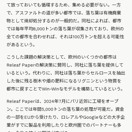
て放っておいても循環するため、集める必要がない。一方
で、アスファルトの道が多い都市では、落ち葉は有機廃棄
物として焼却処分するのが一般的だ。同社によれば、都市
では毎年平均8,000トンの落ち葉が収集されており、欧州の
全ての都市を合わせれば、それは100万トンを超える可能性
があるという。
こうした課題の解決策として、欧州のいくつかの都市は
Releaf Paperの解決策に賛同し、同社に落ち葉を提供して
いるという。代わりに、同社は落ち葉からセルロースを抽出
した後に残る樹木や畑の肥料になるリグニンという物質を
都市に戻すことでWin-Winなモデルを構築しているという。
Releaf Paperは、2024年7月にパリ近郊に工場をオープ
ン。ここでは年間5,000トンの落ち葉の処理が可能だ。資金
の一部をEUから受けたり、ロレアルやGoogleなどの大手企
業がすでに製品を利用したりと欧州圏でのパートナーも多