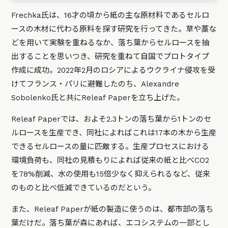
Frechka氏は、16才の頃から紙の主な原材料であるセルロ
ースの木材に代わる原料を探す研究を行ってきた。草や藁な
どを用いて実験を重ねるなか、落ち葉からセルロースを抽
出することを思いつき、研究を重ねて自国でプロトタイプ
作成に成功。2022年2月のロシアによるウクライナ侵攻を受
けてフランス・パリに避難したのち、Alexandre
Sobolenko氏と共にReleaf Paperを立ち上げた。
Releaf Paperでは、およそ2.3トンの落ち葉から1トンのセ
ルロースを生産でき、同社によればこれは17本の木から生産
できるセルロースの量に匹敵する。生産プロセスにおける
環境負荷も、同社の見積もりによれば従来の紙と比べCO2
を78%削減、水の使用も15倍少なく抑えられるなど、従来
のものと比べ低減できているのだという。
また、Releaf Paperが紙の製造に使うのは、都市部の落ち
葉だけだ。落ち葉が森にあれば、エコシステムの一部とし