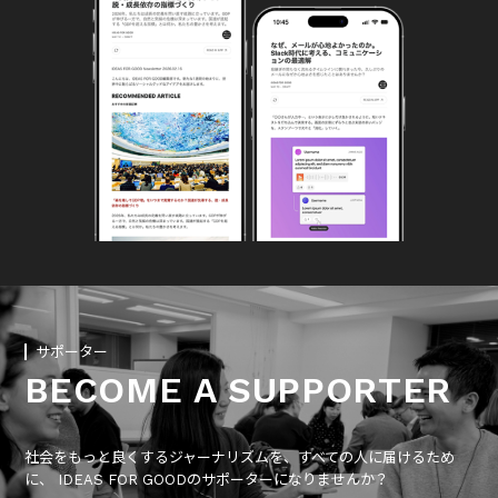
サポーター
BECOME A SUPPORTER
社会をもっと良くするジャーナリズムを、すべての人に届けるため
に、 IDEAS FOR GOODのサポーターになりませんか？