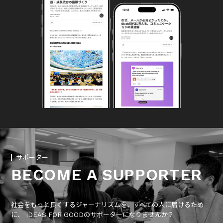
サポーター
BECOME A SUPPORTER
社会をもっと良くするジャーナリズムを、すべての人に届けるため
に、 IDEAS FOR GOODのサポーターになりませんか？