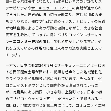
ヨーロッパは長年にわたり、行政やビジネスの分野でサス
テナビリティや
サーキュラーエコノミー
の実践が進められ
てきました。世界的に思い切った政策や、市民参加型のま
ちづくりなど、都市や行政が進めるサステナビリティの実践
が地域住民による日々の行動と連動しながら、大きな社会
変革を生み出しています。特にパリやロンドンはサーキュ
ラーエコノミー先端都市としても名前が上がりますが、そ
れを支えているのは現地に住む人々の地道な実践と工夫で
す
（※）
。
一方で、日本でも2024年7月にサーキュラーエコノミーに関
する関係閣僚会議が開かれ、循環を起点とした地域活性化
やライフスタイル転換が求められています。そんな中、
ゼ
ロウェイスト
タウンとして国内外から注目されているの
が、徳島県にある四国一小さな町、上勝町です。日本で初
めて「ゼロ・ウェイスト宣言」を行ったことで知られる上
勝町は、地域の協力と創意工夫によって、コミュニティに根