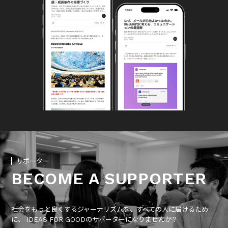
サポーター
BECOME A SUPPORTER
社会をもっと良くするジャーナリズムを、すべての人に届けるため
に、 IDEAS FOR GOODのサポーターになりませんか？