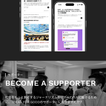
サポーター
BECOME A SUPPORTER
社会をもっと良くするジャーナリズムを、すべての人に届けるため
に、 IDEAS FOR GOODのサポーターになりませんか？