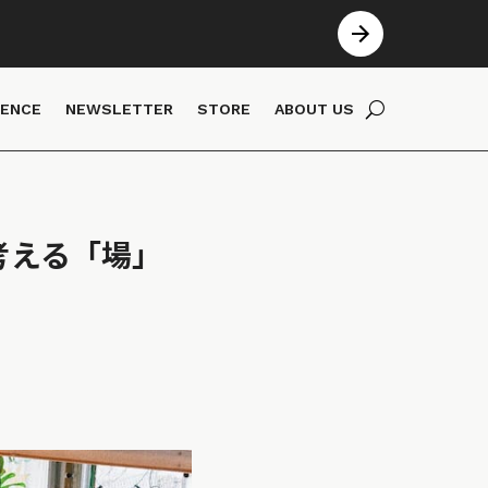
IENCE
NEWSLETTER
STORE
ABOUT US
ら考える「場」