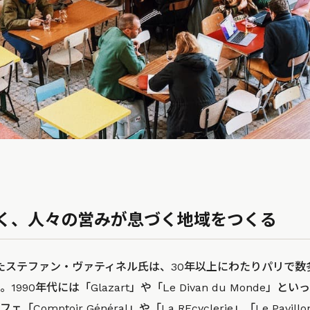
く、人々の営みが息づく地域をつくる
eを創設したステファン・ヴァティネル氏は、30年以上にわたりパリ
990年代には「Glazart」や「Le Divan du Monde」
mptoir Général」や「La REcyclerie」「Le Pavillon