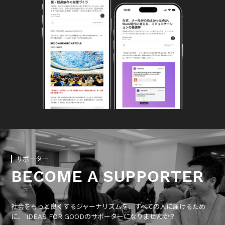
サポーター
BECOME A SUPPORTER
社会をもっと良くするジャーナリズムを、すべての人に届けるため
に、 IDEAS FOR GOODのサポーターになりませんか？