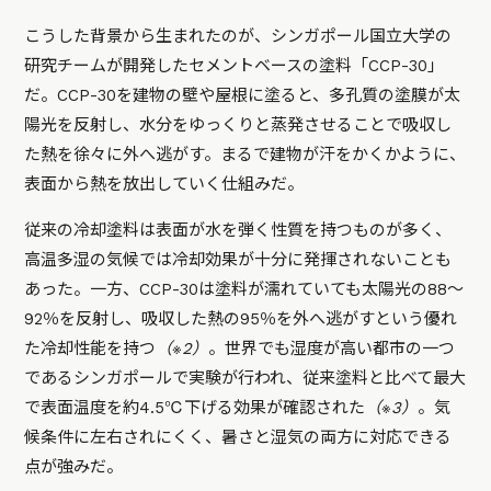
こうした背景から生まれたのが、シンガポール国立大学の
研究チームが開発したセメントベースの塗料「CCP-30」
だ。CCP-30を建物の壁や屋根に塗ると、多孔質の塗膜が太
陽光を反射し、水分をゆっくりと蒸発させることで吸収し
た熱を徐々に外へ逃がす。まるで建物が汗をかくかように、
表面から熱を放出していく仕組みだ。
従来の冷却塗料は表面が水を弾く性質を持つものが多く、
高温多湿の気候では冷却効果が十分に発揮されないことも
あった。一方、CCP-30は塗料が濡れていても太陽光の88～
92％を反射し、吸収した熱の95％を外へ逃がすという優れ
た冷却性能を持つ
（※2）
。世界でも湿度が高い都市の一つ
であるシンガポールで実験が行われ、従来塗料と比べて最大
で表面温度を約4.5℃下げる効果が確認された
（※3）
。気
候条件に左右されにくく、暑さと湿気の両方に対応できる
点が強みだ。