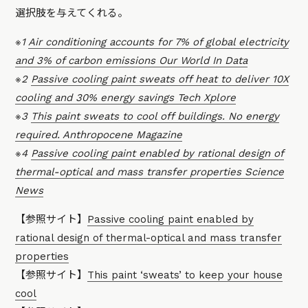
選択肢を与えてくれる。
※1
Air conditioning accounts for 7% of global electricity
and 3% of carbon emissions Our World In Data
※2
Passive cooling paint sweats off heat to deliver 10X
cooling and 30% energy savings Tech Xplore
※3
This paint sweats to cool off buildings. No energy
required. Anthropocene Magazine
※4
Passive cooling paint enabled by rational design of
thermal-optical and mass transfer properties Science
News
【参照サイト】
Passive cooling paint enabled by
rational design of thermal-optical and mass transfer
properties
【参照サイト】
This paint ‘sweats’ to keep your house
cool