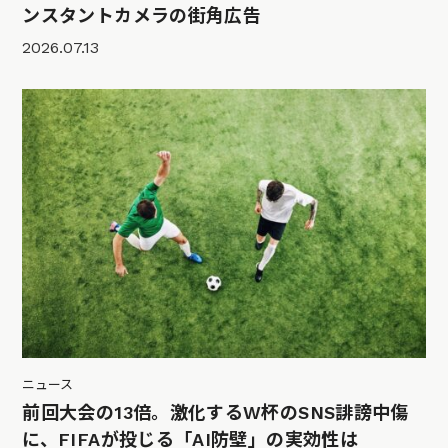
ンスタントカメラの街角広告
2026.07.13
ニュース
前回大会の13倍。激化するW杯のSNS誹謗中傷
に、FIFAが投じる「AI防壁」の実効性は