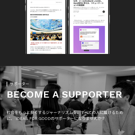
サポーター
BECOME A SUPPORTER
社会をもっと良くするジャーナリズムを、すべての人に届けるため
に、 IDEAS FOR GOODのサポーターになりませんか？