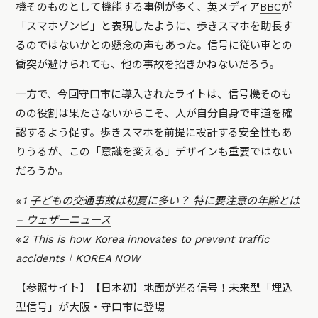
機そのものとして機能する事例が多く、英メディア
BBC
が
「スマホゾンビ」と表現したように、歩きスマホを助長す
るのではないかとの懸念の声もあった。信号に従い車との
衝突が避けられても、他の事故を招きかねないだろう。
一方で、今回守口市に導入されたライトは、信号機そのも
のの役割は果たさないからこそ、人が自分自身で車道を確
認するよう促す。歩きスマホを前提に設計する安全性もあ
りうるが、この「意識を変える」デザインも重要ではない
だろうか。
※1
子どもの交通事故は初夏に多い？ 特に要注意の年齢とは
– ウェザーニュース
※2
This is how Korea innovates to prevent traffic
accidents｜KOREA NOW
【参照サイト】
【日本初】地面が光る信号！未来型「埋込
型信号」が大阪・守口市に登場