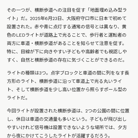
その一つが、横断歩道への注目を促す「地面埋め込み型ラ
イト」だ。2025年6月23日、大阪府守口市に日本で初めて
設置された。赤や青に点灯する通常の信号とは異なり、黄
色のLEDライトが道路上で光ることで、歩行者と運転者の
両方に車道・横断歩道があることを知らせて注意を促す。
特に、目線が下に向きやすい子どもや高齢者でも視認しや
すく、自然と横断歩道の存在に気づくことができるのだ。
ライトの種類は3つ。点字ブロックと車道の間に列をなす長
方形のライト、横断歩道に沿って車道上で光る丸いライ
ト、そして横断歩道を少し高い位置から照らすポール型の
ライトだ。
今回ライトが設置された横断歩道は、2つの公園の間に位置
し、休日は車道の交通量も多いという。子どもが飛び出し
やすいけれど信号機は設置できないような場所では、夕方
から夜にかけてこうしたライトが活躍するだろう。