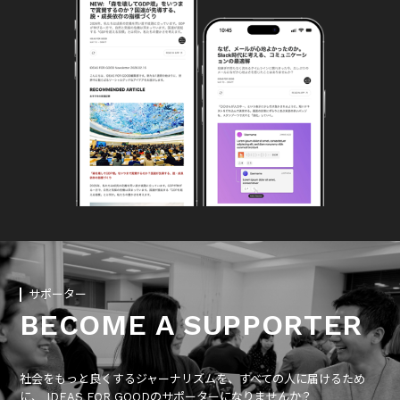
サポーター
BECOME A SUPPORTER
社会をもっと良くするジャーナリズムを、すべての人に届けるため
に、 IDEAS FOR GOODのサポーターになりませんか？