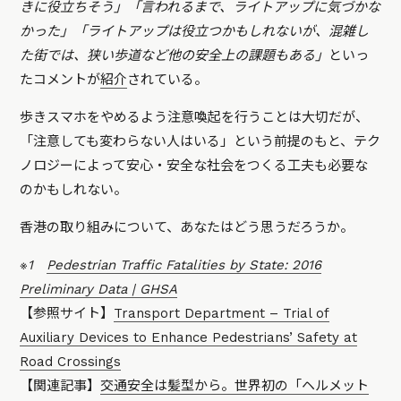
きに役立ちそう」「言われるまで、ライトアップに気づかな
かった」「ライトアップは役立つかもしれないが、混雑し
た街では、狭い歩道など他の安全上の課題もある」
といっ
たコメントが
紹介
されている。
歩きスマホをやめるよう注意喚起を行うことは大切だが、
「注意しても変わらない人はいる」という前提のもと、テク
ノロジーによって安心・安全な社会をつくる工夫も必要な
のかもしれない。
香港の取り組みについて、あなたはどう思うだろうか。
※1
Pedestrian Traffic Fatalities by State: 2016
Preliminary Data | GHSA
【参照サイト】
Transport Department – Trial of
Auxiliary Devices to Enhance Pedestrians’ Safety at
Road Crossings
【関連記事】
交通安全は髪型から。世界初の「ヘルメット