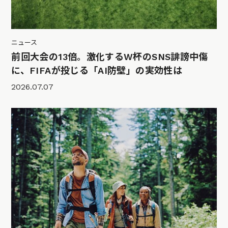
ニュース
前回大会の13倍。激化するW杯のSNS誹謗中傷
に、FIFAが投じる「AI防壁」の実効性は
2026.07.07