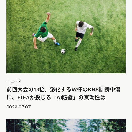
ニュース
前回大会の13倍。激化するW杯のSNS誹謗中傷
に、FIFAが投じる「AI防壁」の実効性は
2026.07.07