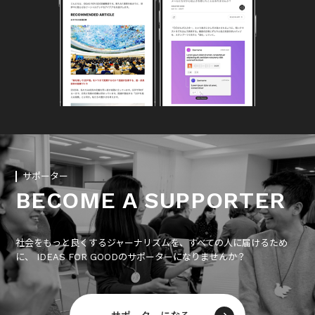
サポーター
BECOME A SUPPORTER
社会をもっと良くするジャーナリズムを、すべての人に届けるため
に、 IDEAS FOR GOODのサポーターになりませんか？