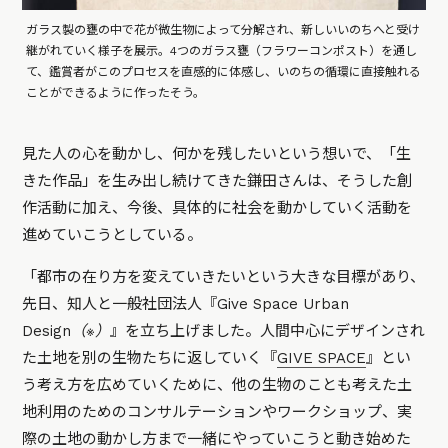
ガラス製の甕の中で花が微生物によって分解され、新しいいのちへと受け
継がれていく様子を展示。4つのガラス甕（フラワーコンポスト）を通し
て、鑑賞者がこのプロセスを直感的に体感し、いのちの循環に直接触れる
ことができるように作ったそう。
見た人の心を動かし、何かを残したいという想いで、「生
きた作品」を生み出し続けてきた鎌田さんは、そうした創
作活動に加え、今後、具体的に社会を動かしていく活動を
進めていこうとしている。
「都市の在り方を変えていきたいという大きな目標があり、
先日、知人と一般社団法人『Give Space Urban
Design
（※）
』を立ち上げました。人間中心にデザインされ
た土地を別の生物たちに返していく『
GIVE SPACE
』とい
う考え方を広めていくために、他の生物のことも考えた土
地利用のためのコンサルテーションやワークショップ、実
際の土地の動かし方まで一緒にやっていこうと動き始めた