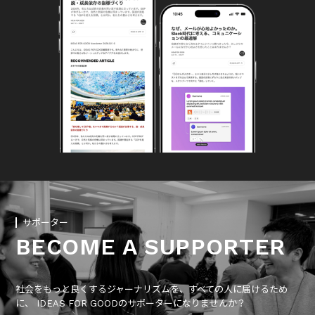
サポーター
BECOME A SUPPORTER
社会をもっと良くするジャーナリズムを、すべての人に届けるため
に、 IDEAS FOR GOODのサポーターになりませんか？