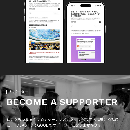
サポーター
BECOME A SUPPORTER
社会をもっと良くするジャーナリズムを、すべての人に届けるため
に、 IDEAS FOR GOODのサポーターになりませんか？