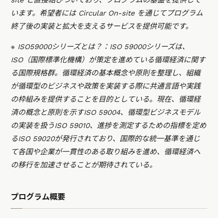
site と直接結びついており、プログラムの基盤を提供して
います。希望者には Circular On-site を通じてプログラム
終了後の実装と拡大を支えるサービスを提供可能です。
※ ISO59000シリーズとは？：ISO 59000シリーズは、
ISO（国際標準化機構）が策定を進めている循環経済に関す
る国際規格群。循環経済の基本概念や原則を整理し、組織
が循環型のビジネスや政策を実装する際に共通言語や実践
の枠組みを提供することを目的としている。現在、循環経
済の概念と原則を示すISO 59004、循環型ビジネスモデル
の実装を扱うISO 59010、進捗を測定するための指標を定め
るISO 59020が発行されており、国際的な統一基準を通じ
て各国や企業が一貫性のある取り組みを進め、循環経済へ
の移行を加速させることが期待されている。
プログラム概要