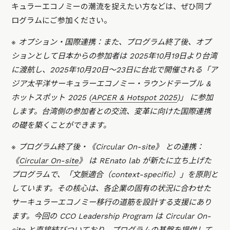
キュラーエコノミーの潮流を捉えたい方などは、ぜひ同プ
ログラムにご参加ください。
※ オプション・国際連携：また、プログラム終了後、オプ
ションとして日本からの参加者は 2025年10月19日より台湾
に渡航し、2025年10月20日〜23日に台北で開催される「ア
ジア太平洋サーキュラーエコノミー・ラウンドテーブル &
ホットスポット 2025 (
APCER & Hotspot 2025
)」 に参加
します。台湾側の参加者との交流、変革に向けた国際連携
の礎を築くことができます。
※ プログラム終了後・《Circular On-site》 との連携：
《
Circular On-site
》 は REnato lab が新たに立ち上げた
プログラムで、「文脈適合（context-specific）」を原則と
しています。その核心は、各企業の固有の状況に合わせた
サーキュラーエコノミー移行の道筋を設計する支援にあり
ます。今回の CCO Leadership Program は Circular On-