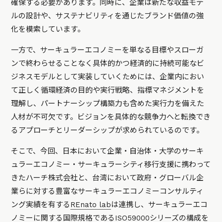
確保する必要があります。同時に、企業は新たな収益モデ
ルの設計や、サステナビリティを通じたブランド価値の強
化を模索しています。
一方で、サーキュラーエコノミーを単なる目標やスローガ
ンで終わらせることなく具体的かつ経済的に持続可能なビ
ジネスモデルとして実装していくためには、企業内におい
て正しく循環経済の目的や実行戦略、指標マネジメントを
理解し、パートナーシップ構築力も含めた実行力を備えた
人材が不可欠です。ビジョンを具体的な競争力へと転換でき
るアプローチとリーダーシップが求められているのです。
そこで、今回、日本において企業・自治体・大学のサーキ
ュラーエコノミー・サーキュラーシティ移行支援に携わって
きたハーチ株式会社と、台湾において政府・グローバル企
業らに対する豊富なサーキュラーエコノミーコンサルティ
ング実績を有する
REnato lab
は連携し、サーキュラーエコ
ノミーに関する国際規格であるISO59000シリーズの構成を