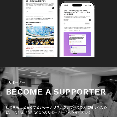
サポーター
BECOME A SUPPORTER
社会をもっと良くするジャーナリズムを、すべての人に届けるため
に、 IDEAS FOR GOODのサポーターになりませんか？