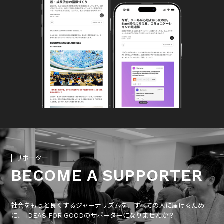
サポーター
BECOME A SUPPORTER
社会をもっと良くするジャーナリズムを、すべての人に届けるため
に、 IDEAS FOR GOODのサポーターになりませんか？