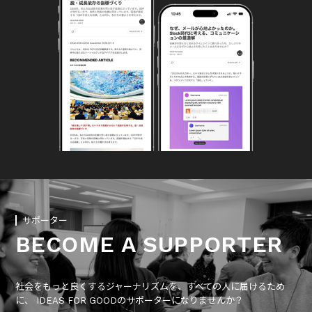
サポーター
BECOME A SUPPORTER
社会をもっと良くするジャーナリズムを、すべての人に届けるため
に、 IDEAS FOR GOODのサポーターになりませんか？