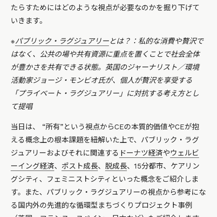
たらすためにはどのような視点が必要なのかを掘り下げて
いきます。
※
パブリック・ラグジュアリー
とは？：私的な消費や贅沢で
はなく、公共の場や共有資源に重点を置くことで社会全体
が豊かさを共有できる状態。英国のジャーナリスト／環境
活動家ジョージ・モンビオ氏が、個人が贅沢を享受する
「プライベート・ラグジュアリー」に対抗する考え方とし
て提唱
当日は、 “所有”という視点からCEの本質的価値やCEが抱
える概念上の根本課題を紐解いた上で、パブリック・ラグ
ジュアリーおよびそれに関連する
ドーナツ経済
や
ウェルビ
ーイング経済
、
ポスト成長
、
脱成長
、15分都市、ケアリン
グシティ、フェミニストシティといった概念をご紹介しま
す。また、パブリック・ラグジュアリーの視点から参考にな
る国内外の先進的な循環型まちづくりプロジェクト事例