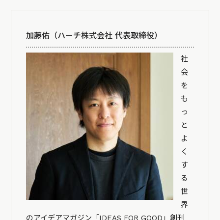
加藤佑（ハーチ株式会社 代表取締役）
社
会
を
も
っ
と
よ
く
す
る
世
界
のアイデアマガジン「IDEAS FOR GOOD」創刊