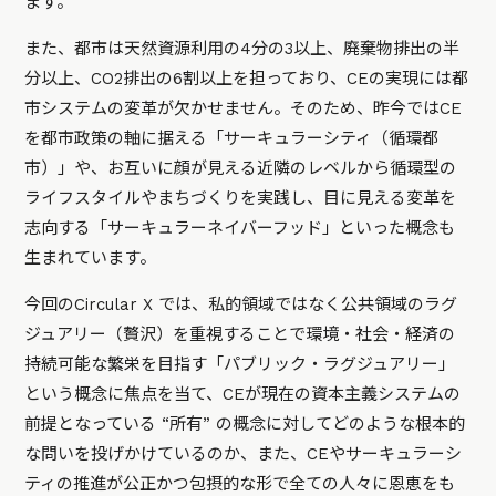
ます。
また、都市は天然資源利用の4分の3以上、廃棄物排出の半
分以上、CO2排出の6割以上を担っており、CEの実現には都
市システムの変革が欠かせません。そのため、昨今ではCE
を都市政策の軸に据える「サーキュラーシティ（循環都
市）」や、お互いに顔が見える近隣のレベルから循環型の
ライフスタイルやまちづくりを実践し、目に見える変革を
志向する「サーキュラーネイバーフッド」といった概念も
生まれています。
今回のCircular X では、私的領域ではなく公共領域のラグ
ジュアリー（贅沢）を重視することで環境・社会・経済の
持続可能な繁栄を目指す「パブリック・ラグジュアリー」
という概念に焦点を当て、CEが現在の資本主義システムの
前提となっている “所有” の概念に対してどのような根本的
な問いを投げかけているのか、また、CEやサーキュラーシ
ティの推進が公正かつ包摂的な形で全ての人々に恩恵をも