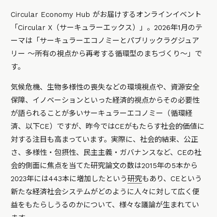
Circular Economy Hub がお届けするオンラインイベント
「Circular X（サーキュラーエックス）」。2026年1月のテ
ーマは「サーキュラーエコノミーとパブリックラグジュア
リー 〜所有の視点から再考する循環型のまちづくり〜」で
す。
気候危機、生物多様性の喪失などの環境視点や、資源安全
保障、イノベーションといった経済的視点からその必要性
が語られることが多いサーキュラーエコノミー（循環経
済、以下CE）ですが、昨今ではCEがもたらす社会的価値に
対する注目も高まっています。実際に、社会的結束、公正
さ、多様性・包摂性、民主主義・ガバナンスなど、CEの社
会的側面に焦点を当てた研究論文の数は2015年の5本から
2023年には443本に増加したという
研究
もあり、CEという
新たな経済社会システムがどのように人々に対して広く便
益をもたらしうるのかについて、様々な議論が生まれてい