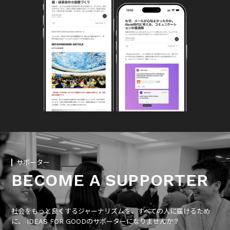
サポーター
BECOME A SUPPORTER
社会をもっと良くするジャーナリズムを、すべての人に届けるため
に、 IDEAS FOR GOODのサポーターになりませんか？