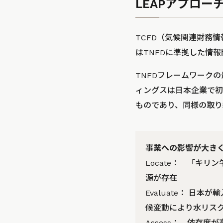
LEAPアプロ
TCFD（気候関連財務
はTNFDに準拠した情
TNFDフレームワーク
ィングスは日本企業で初
ものであり、同様の取り
事業への影響が大き
Locate： 「キ
源が存在
Evaluate： 
候変動により水リス
Assess： 依存