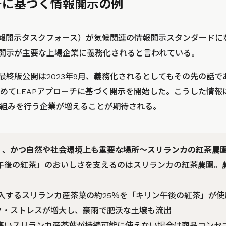
ーチに基づく情報開示の例
情報開示タスクフォース）が気候関連の情報開示スタンダードに
報開示が主要な上場企業に義務化されると言われている。
の最終版公開は2023年9月、義務化されるとしてもその先の話
めてLEAPアプローチに基づく開示を開始した。こうした情報
組みを行う企業が増えることが期待される。
く、かつ自然や社会環境上も重要な場所～スリランカの紅茶農
リン午後の紅茶」のおいしさを支えるのはスリランカの紅茶農園
日本が輸入するスリランカ産茶葉の約25％を「キリン午後の紅茶」が
ク・ストレスが増大し、豪雨で肥沃な土壌も流出
度が高いスリランカ産茶葉が持続可能に使えない場合は商品コン