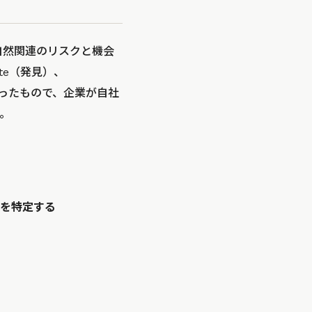
自然関連のリスクと機会
te（発見）、
をとったもので、企業が自社
。
域を特定する