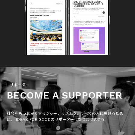
サポーター
BECOME A SUPPORTER
社会をもっと良くするジャーナリズムを、すべての人に届けるため
に、 IDEAS FOR GOODのサポーターになりませんか？