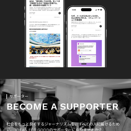
サポーター
BECOME A SUPPORTER
社会をもっと良くするジャーナリズムを、すべての人に届けるため
に、 IDEAS FOR GOODのサポーターになりませんか？