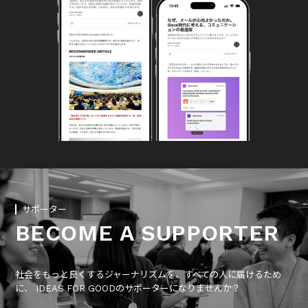
サポーター
BECOME A SUPPORTER
社会をもっと良くするジャーナリズムを、すべての人に届けるため
に、 IDEAS FOR GOODのサポーターになりませんか？