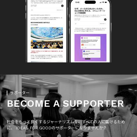
サポーター
BECOME A SUPPORTER
社会をもっと良くするジャーナリズムを、すべての人に届けるため
に、 IDEAS FOR GOODのサポーターになりませんか？