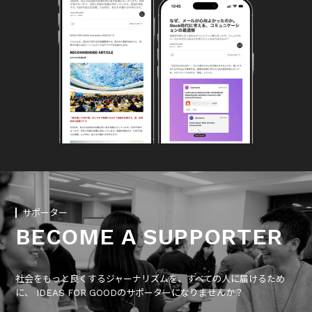
サポーター
BECOME A SUPPORTER
社会をもっと良くするジャーナリズムを、すべての人に届けるため
に、 IDEAS FOR GOODのサポーターになりませんか？