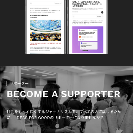
サポーター
BECOME A SUPPORTER
社会をもっと良くするジャーナリズムを、すべての人に届けるため
に、 IDEAS FOR GOODのサポーターになりませんか？