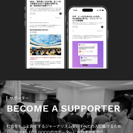
サポーター
BECOME A SUPPORTER
社会をもっと良くするジャーナリズムを、すべての人に届けるため
に、 IDEAS FOR GOODのサポーターになりませんか？