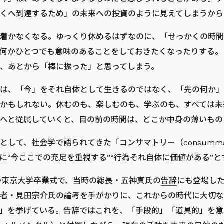
くへ到達するため」の未来への投資のように見えてしまうから
着かなくなる。ゆっくり休めるはずなのに、「せっかくの時間
何かひとつでも意味のあることをしておきたくなったりする。
、あとから「棒に振った」と思ってしまう。
は、「今」をそれ自体として生きるのではなく、「先の何か」
かもしれない。休むのも、楽しむのも、学ぶのも、すべては未
へと従属していくと、目の前の時間は、どこか中身の薄いもの
して、社会学で語られてきた「コンサマトリー（consumma
に“今ここでの充足を重視する”“行為それ自体に価値がある”
度の東京大学卒業式で、当時の総長・五神真氏の
告辞
にも登場し
者・見田宗介氏の論考を手がかりに、これからの時代に大切な
」を挙げている。告辞ではこれを、「手段的」「道具的」を意