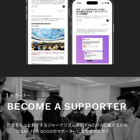
サポーター
BECOME A SUPPORTER
社会をもっと良くするジャーナリズムを、すべての人に届けるため
に、 IDEAS FOR GOODのサポーターになりませんか？