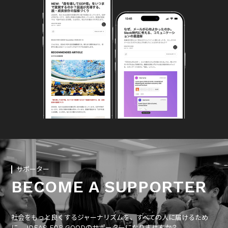
サポーター
BECOME A SUPPORTER
社会をもっと良くするジャーナリズムを、すべての人に届けるため
に、 IDEAS FOR GOODのサポーターになりませんか？