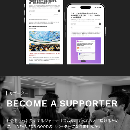
サポーター
BECOME A SUPPORTER
社会をもっと良くするジャーナリズムを、すべての人に届けるため
に、 IDEAS FOR GOODのサポーターになりませんか？