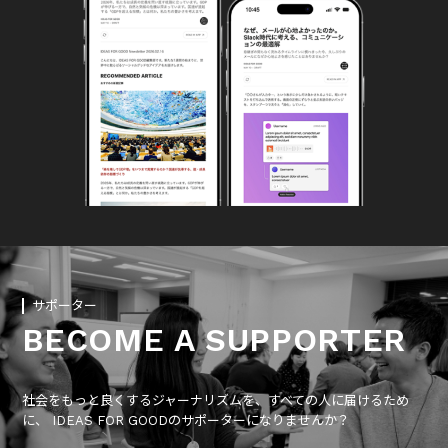
サポーター
BECOME A SUPPORTER
社会をもっと良くするジャーナリズムを、すべての人に届けるため
に、 IDEAS FOR GOODのサポーターになりませんか？