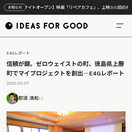
イトオープン】映画『リペアカフェ』、上映300回の先で見えてきたこ
お知らせ
E4Gレポート
信頼が鍵。ゼロウェイストの町、徳島県上勝
町でマイプロジェクトを創出―E4Gレポート
2020.02.07
那須 清和
KZ