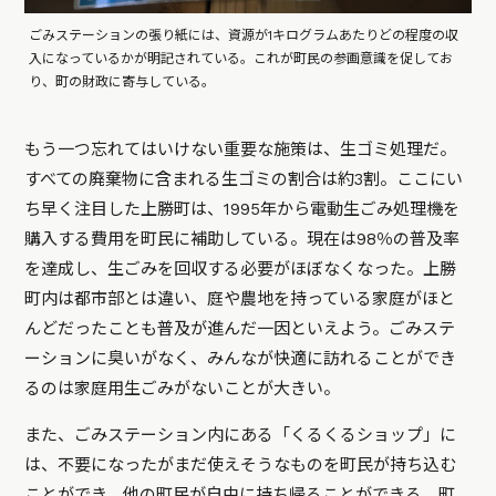
ごみステーションの張り紙には、資源が1キログラムあたりどの程度の収
入になっているかが明記されている。これが町民の参画意識を促してお
り、町の財政に寄与している。
もう一つ忘れてはいけない重要な施策は、生ゴミ処理だ。
すべての廃棄物に含まれる生ゴミの割合は約3割。ここにい
ち早く注目した上勝町は、1995年から電動生ごみ処理機を
購入する費用を町民に補助している。現在は98％の普及率
を達成し、生ごみを回収する必要がほぼなくなった。上勝
町内は都市部とは違い、庭や農地を持っている家庭がほと
んどだったことも普及が進んだ一因といえよう。ごみステ
ーションに臭いがなく、みんなが快適に訪れることができ
るのは家庭用生ごみがないことが大きい。
また、ごみステーション内にある「くるくるショップ」に
は、不要になったがまだ使えそうなものを町民が持ち込む
ことができ、他の町民が自由に持ち帰ることができる。町