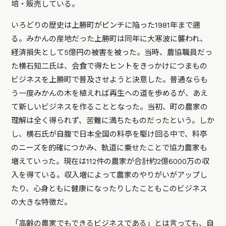
培・販売している。
いろどりの歴史は上勝町がピンチに陥った1981年まで遡
る。みかんの産地だった上勝町は同年に大寒波に襲われ、
経済損失として5億円の被害を被った。当時、農協職員だっ
た横石知二氏は、会食で得たヒントをきっかけにつまもの
ビジネスを上勝町で普及させようと決意した。普通ならも
う一度みかんの木を植えれば再生への道を歩めるが、あえ
て新しいビジネスを作ることとなった。当初、町の農家の
理解は全く得られず、苦難に満ちたものだったという。しか
し、横石氏が自腹で日本全国の料亭を駆け回る中で、料亭
のニーズを的確につかみ、軌道に乗せたことで協力農家も
増えていった。現在は112件の農家が合計約2億6000万の収
入を得ている。収入増によって農家のやりがいがアップし
たり、心身ともに健康になったりしたこともこのビジネス
の大きな特徴だ。
「高齢の農家でもできるビジネスである」とは言っても、自