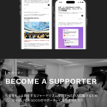
サポーター
BECOME A SUPPORTER
社会をもっと良くするジャーナリズムを、すべての人に届けるため
に、 IDEAS FOR GOODのサポーターになりませんか？