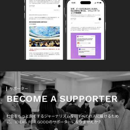
サポーター
BECOME A SUPPORTER
社会をもっと良くするジャーナリズムを、すべての人に届けるため
に、 IDEAS FOR GOODのサポーターになりませんか？