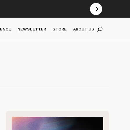
IENCE
NEWSLETTER
STORE
ABOUT US