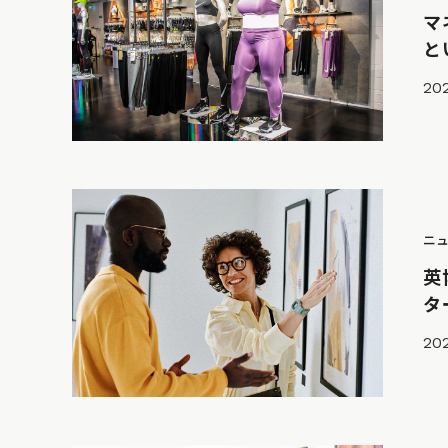
マ
と
202
ニ
英
タ
20