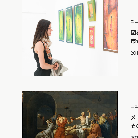
ニ
図
市
201
ニ
メ
そ
201