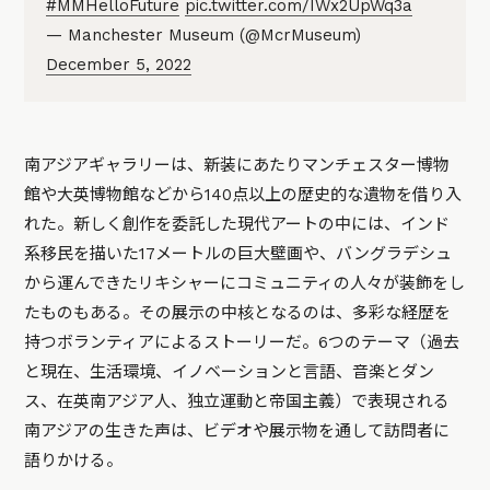
#MMHelloFuture
pic.twitter.com/IWx2UpWq3a
— Manchester Museum (@McrMuseum)
December 5, 2022
南アジアギャラリーは、新装にあたりマンチェスター博物
館や大英博物館などから140点以上の歴史的な遺物を借り入
れた。新しく創作を委託した現代アートの中には、インド
系移民を描いた17メートルの巨大壁画や、バングラデシュ
から運んできたリキシャーにコミュニティの人々が装飾をし
たものもある。その展示の中核となるのは、多彩な経歴を
持つボランティアによるストーリーだ。6つのテーマ（過去
と現在、生活環境、イノベーションと言語、音楽とダン
ス、在英南アジア人、独立運動と帝国主義）で表現される
南アジアの生きた声は、ビデオや展示物を通して訪問者に
語りかける。